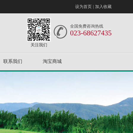
设为首页
|
加入收藏
全国免费咨询热线
023-68627435
关注我们
联系我们
淘宝商城