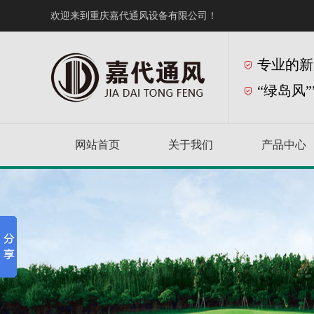
欢迎来到重庆嘉代通风设备有限公司！
专业的新
“绿岛风”
网站首页
关于我们
产品中心