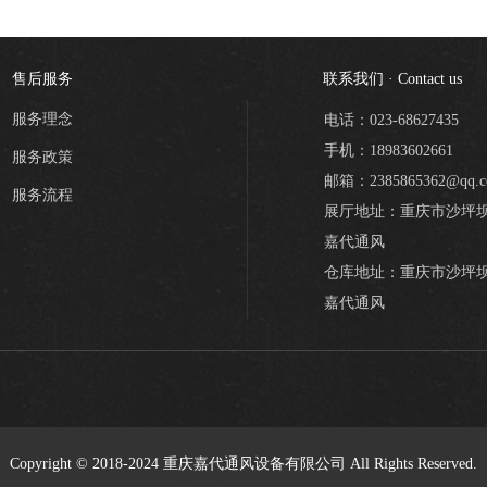
售后服务
联系我们 · Contact us
服务理念
电话：023-68627435
手机：18983602661
服务政策
邮箱：2385865362@qq.
服务流程
展厅地址：重庆市沙坪坝
嘉代通风
仓库地址：重庆市沙坪坝
嘉代通风
Copyright © 2018-2024 重庆嘉代通风设备有限公司 All Rights Reserved.