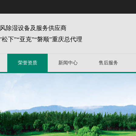
风除湿设备及服务供应商
”松下”“亚克”“磐顺”重庆总代理
荣誉资质
新闻中心
售后服务