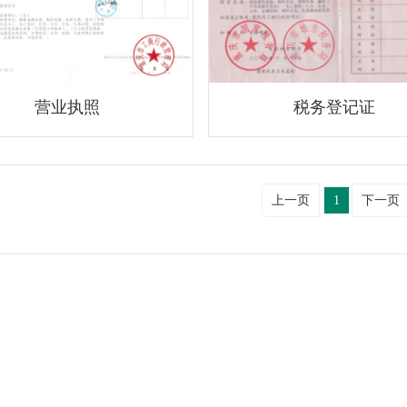
营业执照
税务登记证
上一页
1
下一页