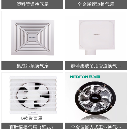
塑料管道换气扇
全金属管道换气扇
集成吊顶换气扇
超薄集成吊顶管道换气···
百叶窗换气扇（壁式）
全金属嵌入式工业换气···