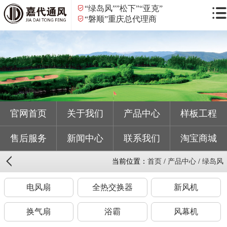
“绿岛风””松下”“亚克”
“磐顺”重庆总代理商
官网首页
关于我们
产品中心
样板工程
售后服务
新闻中心
联系我们
淘宝商城
当前位置：
首页
/
产品中心
/
绿岛风
电风扇
全热交换器
新风机
换气扇
浴霸
风幕机