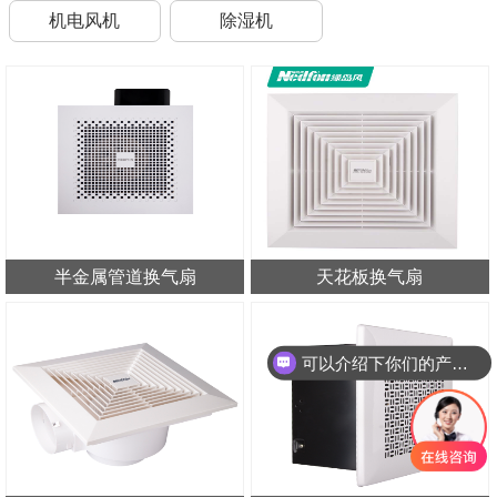
机电风机
除湿机
半金属管道换气扇
天花板换气扇
可以介绍下你们的产品么