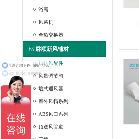
浴霸
风幕机
全热交换器
磐顺新风辅材
顶送风配件
你们是怎么收费的呢
风量调节阀
墙式通风器
室外风帽系列
ABS风口系列
顶送风管道