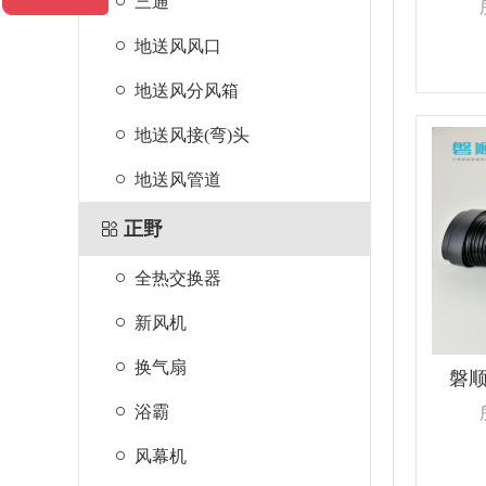
三通
地送风风口
地送风分风箱
地送风接(弯)头
地送风管道
正野
全热交换器
新风机
换气扇
磐
浴霸
风幕机