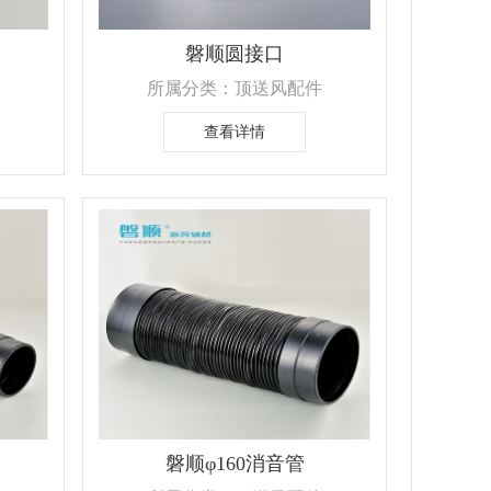
磐顺圆接口
所属分类：顶送风配件
查看详情
磐顺φ160消音管