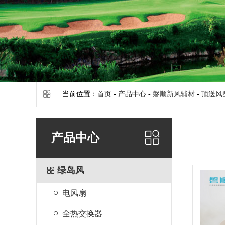
当前位置：
首页
-
产品中心
-
磐顺新风辅材
-
顶送风
产品中心
绿岛风
电风扇
全热交换器