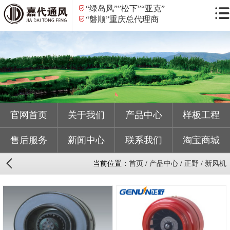
“绿岛风””松下”“亚克”
“磐顺”重庆总代理商
官网首页
关于我们
产品中心
样板工程
售后服务
新闻中心
联系我们
淘宝商城
当前位置：
首页
/
产品中心
/
正野
/
新风机